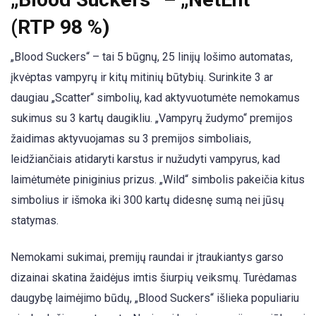
(RTP 98 %)
„Blood Suckers“ – tai 5 būgnų, 25 linijų lošimo automatas,
įkvėptas vampyrų ir kitų mitinių būtybių. Surinkite 3 ar
daugiau „Scatter“ simbolių, kad aktyvuotumėte nemokamus
sukimus su 3 kartų daugikliu. „Vampyrų žudymo“ premijos
žaidimas aktyvuojamas su 3 premijos simboliais,
leidžiančiais atidaryti karstus ir nužudyti vampyrus, kad
laimėtumėte piniginius prizus. „Wild“ simbolis pakeičia kitus
simbolius ir išmoka iki 300 kartų didesnę sumą nei jūsų
statymas.
Nemokami sukimai, premijų raundai ir įtraukiantys garso
dizainai skatina žaidėjus imtis šiurpių veiksmų. Turėdamas
daugybę laimėjimo būdų, „Blood Suckers“ išlieka populiariu