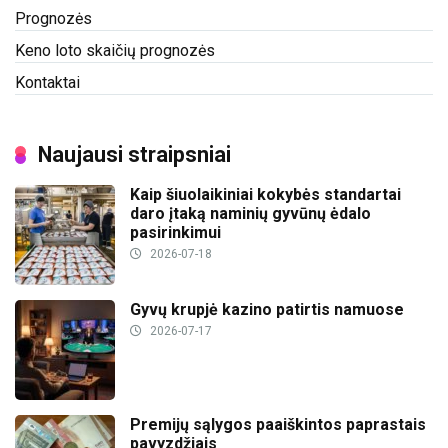
Prognozės
Keno loto skaičių prognozės
Kontaktai
Naujausi straipsniai
Kaip šiuolaikiniai kokybės standartai
daro įtaką naminių gyvūnų ėdalo
pasirinkimui
2026-07-18
Gyvų krupjė kazino patirtis namuose
2026-07-17
Premijų sąlygos paaiškintos paprastais
pavyzdžiais