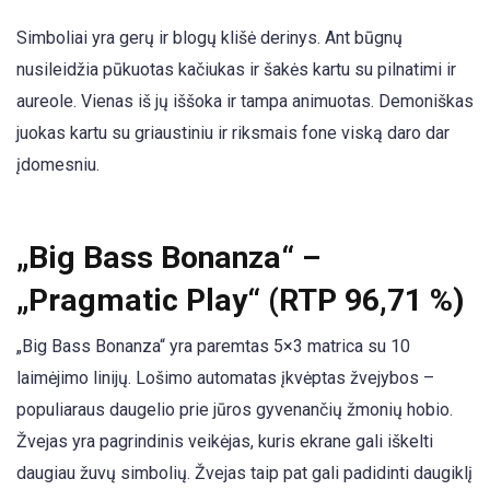
Simboliai yra gerų ir blogų klišė derinys. Ant būgnų
nusileidžia pūkuotas kačiukas ir šakės kartu su pilnatimi ir
aureole. Vienas iš jų iššoka ir tampa animuotas. Demoniškas
juokas kartu su griaustiniu ir riksmais fone viską daro dar
įdomesniu.
„Big Bass Bonanza“ –
„Pragmatic Play“ (RTP 96,71 %)
„Big Bass Bonanza“ yra paremtas 5×3 matrica su 10
laimėjimo linijų. Lošimo automatas įkvėptas žvejybos –
populiaraus daugelio prie jūros gyvenančių žmonių hobio.
Žvejas yra pagrindinis veikėjas, kuris ekrane gali iškelti
daugiau žuvų simbolių. Žvejas taip pat gali padidinti daugiklį