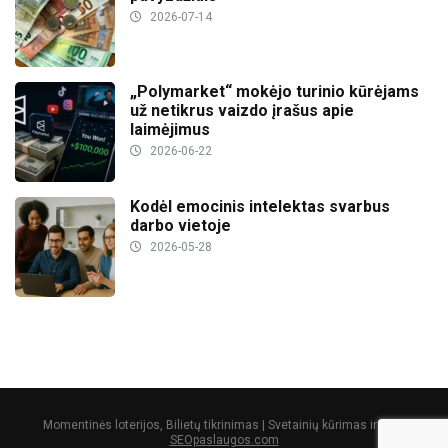
2026-07-14
„Polymarket“ mokėjo turinio kūrėjams
už netikrus vaizdo įrašus apie
laimėjimus
2026-06-22
Kodėl emocinis intelektas svarbus
darbo vietoje
2026-05-28
Momentinės loterijos, Bilietų tikrinimas | Svetainių kūrimas ir SEO:
SEOpaslaugos.com