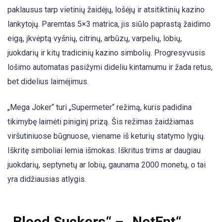
paklausus tarp vietinių žaidėjų, lošėjų ir atsitiktinių kazino
lankytojų. Paremtas 5×3 matrica, jis siūlo paprastą žaidimo
eigą, įkvėptą vyšnių, citrinų, arbūzų, varpelių, lobių,
juokdarių ir kitų tradicinių kazino simbolių. Progresyvusis
lošimo automatas pasižymi dideliu kintamumu ir žada retus,
bet didelius laimėjimus.
„Mega Joker“ turi „Supermeter“ režimą, kuris padidina
tikimybę laimėti piniginį prizą. Šis režimas žaidžiamas
viršutiniuose būgnuose, viename iš keturių statymo lygių.
Iškritę simboliai lemia išmokas. Iškritus trims ar daugiau
juokdarių, septynetų ar lobių, gaunama 2000 monetų, o tai
yra didžiausias atlygis.
„Blood Suckers“ – „NetEnt“