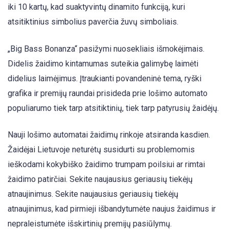
iki 10 kartų, kad suaktyvintų dinamito funkciją, kuri
atsitiktinius simbolius paverčia žuvų simboliais.
„Big Bass Bonanza“ pasižymi nuosekliais išmokėjimais.
Didelis žaidimo kintamumas suteikia galimybę laimėti
didelius laimėjimus. Įtraukianti povandeninė tema, ryški
grafika ir premijų raundai prisideda prie lošimo automato
populiarumo tiek tarp atsitiktinių, tiek tarp patyrusių žaidėjų.
Nauji lošimo automatai žaidimų rinkoje atsiranda kasdien.
Žaidėjai Lietuvoje neturėtų susidurti su problemomis
ieškodami kokybiško žaidimo trumpam poilsiui ar rimtai
žaidimo patirčiai. Sekite naujausius geriausių tiekėjų
atnaujinimus. Sekite naujausius geriausių tiekėjų
atnaujinimus, kad pirmieji išbandytumėte naujus žaidimus ir
nepraleistumėte išskirtinių premijų pasiūlymų.