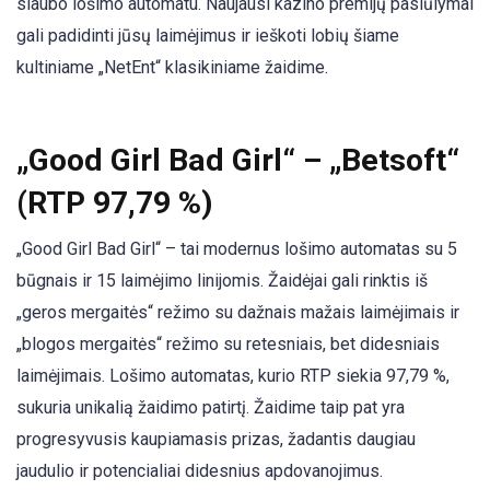
siaubo lošimo automatu. Naujausi kazino premijų pasiūlymai
gali padidinti jūsų laimėjimus ir ieškoti lobių šiame
kultiniame „NetEnt“ klasikiniame žaidime.
„Good Girl Bad Girl“ – „Betsoft“
(RTP 97,79 %)
„Good Girl Bad Girl“ – tai modernus lošimo automatas su 5
būgnais ir 15 laimėjimo linijomis. Žaidėjai gali rinktis iš
„geros mergaitės“ režimo su dažnais mažais laimėjimais ir
„blogos mergaitės“ režimo su retesniais, bet didesniais
laimėjimais. Lošimo automatas, kurio RTP siekia 97,79 %,
sukuria unikalią žaidimo patirtį. Žaidime taip pat yra
progresyvusis kaupiamasis prizas, žadantis daugiau
jaudulio ir potencialiai didesnius apdovanojimus.