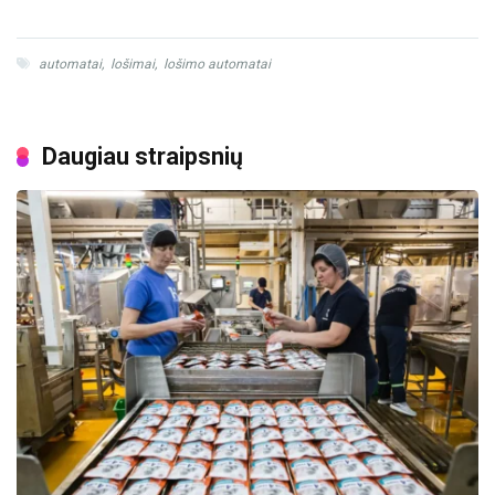
automatai
,
lošimai
,
lošimo automatai
Daugiau straipsnių