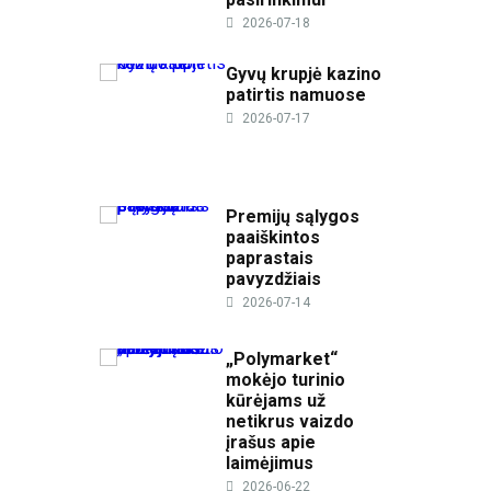
2026-07-18
Gyvų krupjė kazino
patirtis namuose
2026-07-17
Premijų sąlygos
paaiškintos
paprastais
pavyzdžiais
2026-07-14
„Polymarket“
mokėjo turinio
kūrėjams už
netikrus vaizdo
įrašus apie
laimėjimus
2026-06-22