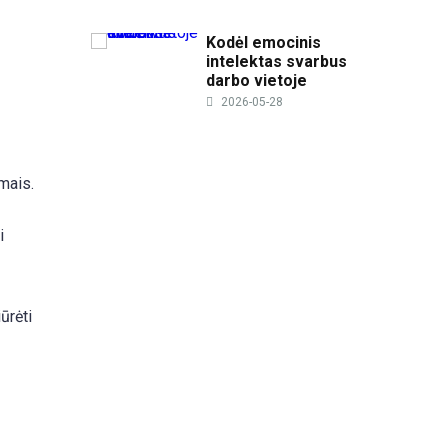
Kodėl emocinis
intelektas svarbus
darbo vietoje
2026-05-28
imais.
i
ūrėti