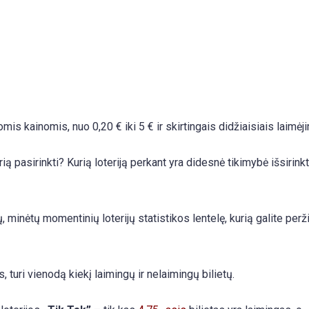
omis kainomis, nuo 0,20 € iki 5 € ir skirtingais didžiaisiais laimėj
 pasirinkti? Kurią loteriją perkant yra didesnė tikimybė išsirinkt
, minėtų momentinių loterijų statistikos lentelę, kurią galite perži
, turi vienodą kiekį laimingų ir nelaimingų bilietų.