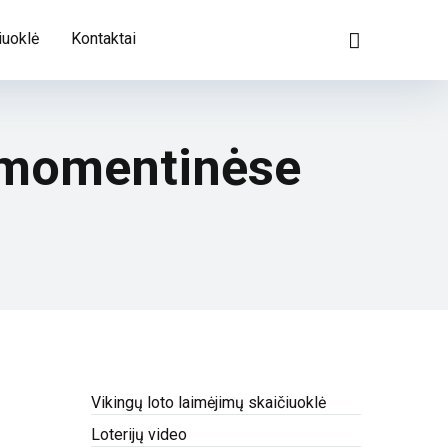
iuoklė
Kontaktai
e momentinėse
Vikingų loto laimėjimų skaičiuoklė
Loterijų video