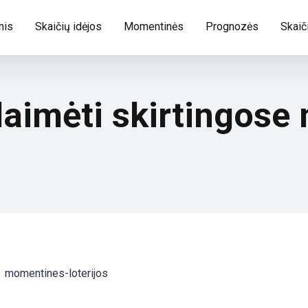
nis
Skaičių idėjos
Momentinės
Prognozės
Skaič
 laimėti skirtingos