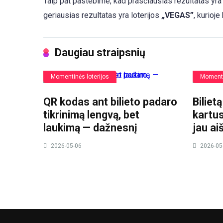
Taip pat pastebime, kad prasčiausias rezultatas yra 
geriausias rezultatas yra loterijos
„VEGAS”
, kurioj
Daugiau straipsnių
Momentinės loterijos
Momenti
QR kodas ant bilieto padaro
Biliet
tikrinimą lengvą, bet
kartus
laukimą — dažnesnį
jau ai
2026-05-06
2026-05