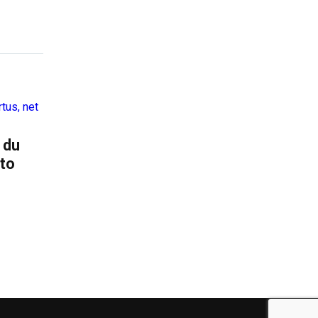
 du
ato