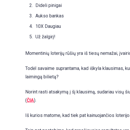
Dideli pinigai
Aukso bankas
10X Daugiau
Už žalgirį!
Momentinių loterijų rūšių yra iš tiesų nemažai, įvairi
Todėl savaime suprantama, kad iškyla klausimas, kurią
laimingą bilietą?
Norint rasti atsakymą į šį klausimą, sudariau visų šių
(
ČIA
).
Iš kurios matome, kad tiek pat kainuojančios loterijos