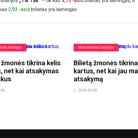
loterijos
„Tik Tak”
– tik kas
4,75 -asis
bilietas yra laimingas, o
e kas
2,93 -asis
bilietas yra laimingas.
nės loterijos
Momentinės loterijos
ą žmonės tikrina kelis
Bilietą žmonės tikrina
, net kai atsakymas
kartus, net kai jau m
škus
atsakymą
-06
2026-05-06