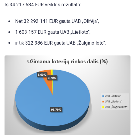
Iš 34 217 684 EUR veiklos rezultato:
Net 32 292 141 EUR gauta UAB „Olifėja“,
1 603 157 EUR gauta UAB „Lietloto“,
ir tik 322 386 EUR gauta UAB „Žalgirio loto“.