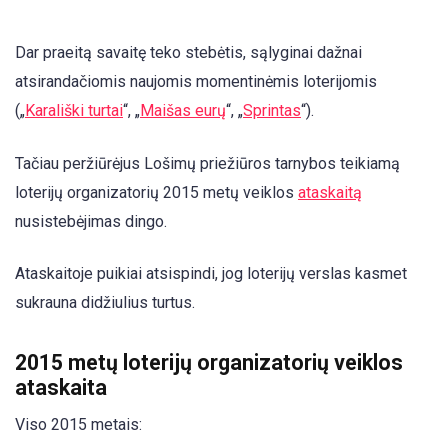
Dar praeitą savaitę teko stebėtis, sąlyginai dažnai
atsirandačiomis naujomis momentinėmis loterijomis
(„
Karališki turtai
“, „
Maišas eurų
“, „
Sprintas
“).
Tačiau peržiūrėjus Lošimų priežiūros tarnybos teikiamą
loterijų organizatorių 2015 metų veiklos
ataskaitą
nusistebėjimas dingo.
Ataskaitoje puikiai atsispindi, jog loterijų verslas kasmet
sukrauna didžiulius turtus.
2015 metų loterijų organizatorių veiklos
ataskaita
Viso 2015 metais: