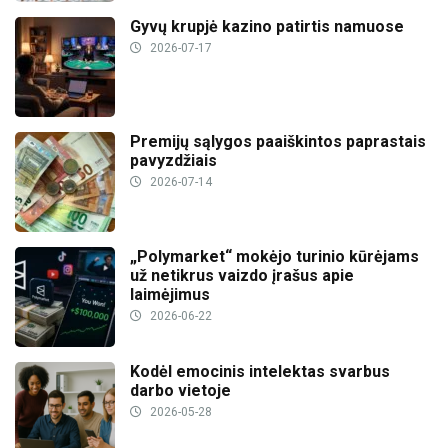
Gyvų krupjė kazino patirtis namuose
2026-07-17
Premijų sąlygos paaiškintos paprastais
pavyzdžiais
2026-07-14
„Polymarket“ mokėjo turinio kūrėjams
už netikrus vaizdo įrašus apie
laimėjimus
2026-06-22
Kodėl emocinis intelektas svarbus
darbo vietoje
2026-05-28