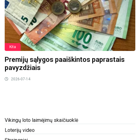
Kita
Premijų sąlygos paaiškintos paprastais
pavyzdžiais
2026-07-14
Vikingų loto laimėjimų skaičiuoklė
Loterijų video