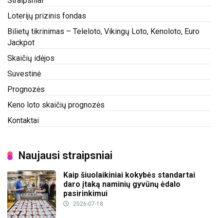
Straipsniai
Loterijų prizinis fondas
Bilietų tikrinimas – Teleloto, Vikingų Loto, Kenoloto, Euro
Jackpot
Skaičių idėjos
Suvestinė
Prognozės
Keno loto skaičių prognozės
Kontaktai
Naujausi straipsniai
Kaip šiuolaikiniai kokybės standartai
daro įtaką naminių gyvūnų ėdalo
pasirinkimui
2026-07-18