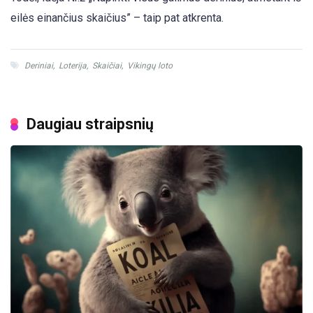
eilės einančius skaičius” – taip pat atkrenta.
Deriniai
,
Loterija
,
Skaičiai
,
Vikingų loto
Daugiau straipsnių