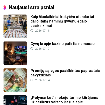
Naujausi straipsniai
Kaip šiuolaikiniai kokybės standartai
daro įtaką naminių gyvūnų ėdalo
pasirinkimui
2026-07-18
Gyvų krupjė kazino patirtis namuose
2026-07-17
Premijų sąlygos paaiškintos paprastais
pavyzdžiais
2026-07-14
„Polymarket“ mokėjo turinio kūrėjams
už netikrus vaizdo įrašus apie