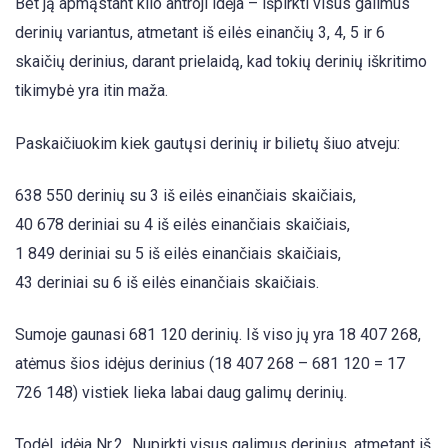
Bet ją apmąstant kilo antroji idėja – išpirkti visus galimus
derinių variantus, atmetant iš eilės einančių 3, 4, 5 ir 6
skaičių derinius, darant prielaidą, kad tokių derinių iškritimo
tikimybė yra itin maža.
Paskaičiuokim kiek gautųsi derinių ir bilietų šiuo atveju:
638 550 derinių su 3 iš eilės einančiais skaičiais,
40 678 deriniai su 4 iš eilės einančiais skaičiais,
1 849 deriniai su 5 iš eilės einančiais skaičiais,
43 deriniai su 6 iš eilės einančiais skaičiais.
Sumoje gaunasi 681 120 derinių. Iš viso jų yra 18 407 268,
atėmus šios idėjus derinius (18 407 268 – 681 120 = 17
726 148) vistiek lieka labai daug galimų derinių.
Todėl, idėja Nr.2 „Nupirkti visus galimus derinius, atmetant iš