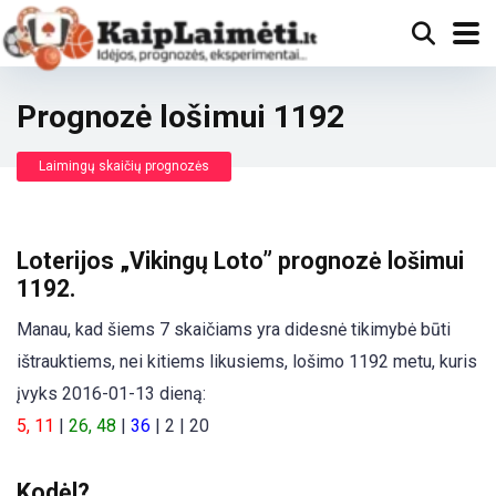
Prognozė lošimui 1192
Laimingų skaičių prognozės
Loterijos „Vikingų Loto” prognozė lošimui
1192.
Manau, kad šiems 7 skaičiams yra didesnė tikimybė būti
ištrauktiems, nei kitiems likusiems, lošimo 1192 metu, kuris
įvyks 2016-01-13 dieną:
5, 11
|
26, 48
|
36
| 2 | 20
Kodėl?