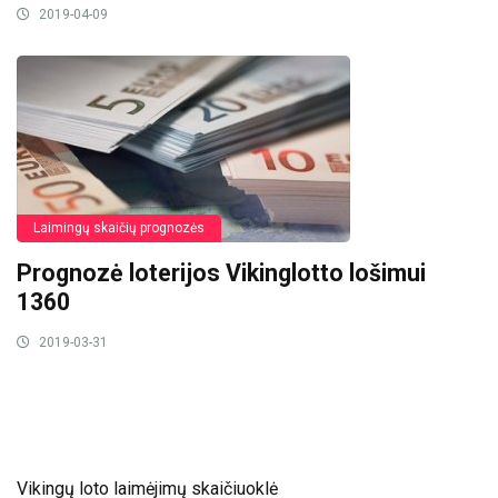
2019-04-09
Laimingų skaičių prognozės
Prognozė loterijos Vikinglotto lošimui
1360
2019-03-31
Vikingų loto laimėjimų skaičiuoklė