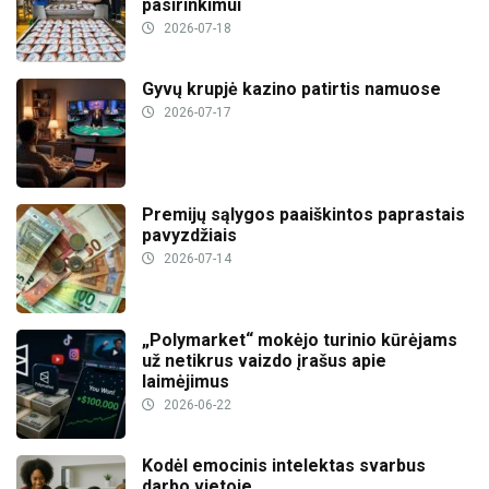
pasirinkimui
2026-07-18
Gyvų krupjė kazino patirtis namuose
2026-07-17
Premijų sąlygos paaiškintos paprastais
pavyzdžiais
2026-07-14
„Polymarket“ mokėjo turinio kūrėjams
už netikrus vaizdo įrašus apie
laimėjimus
2026-06-22
Kodėl emocinis intelektas svarbus
darbo vietoje