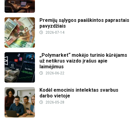
Premijų sąlygos paaiškintos paprastais
pavyzdžiais
2026-07-14
„Polymarket“ mokėjo turinio kūrėjams
už netikrus vaizdo įrašus apie
laimėjimus
2026-06-22
Kodėl emocinis intelektas svarbus
darbo vietoje
2026-05-28