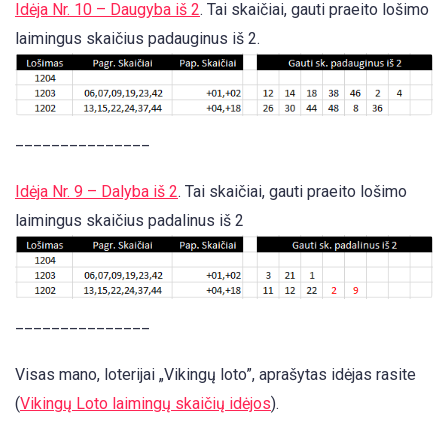
Idėja Nr. 10 – Daugyba iš 2
. Tai skaičiai, gauti praeito lošimo
laimingus skaičius padauginus iš 2.
_______________
Idėja Nr. 9 – Dalyba iš 2
. Tai skaičiai, gauti praeito lošimo
laimingus skaičius padalinus iš 2
_______________
Visas mano, loterijai „Vikingų loto”, aprašytas idėjas rasite
(
Vikingų Loto laimingų skaičių idėjos
).