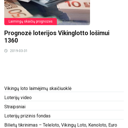
Laimingų skaičių prognozės
Prognozė loterijos Vikinglotto lošimui
1360
2019-03-31
Vikingų loto laimėjimų skaičiuoklė
Loterijų video
Straipsniai
Loterijų prizinis fondas
Bilietų tikrinimas – Teleloto, Vikingų Loto, Kenoloto, Euro