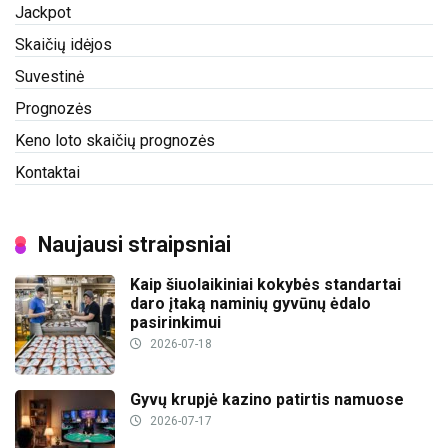
Jackpot
Skaičių idėjos
Suvestinė
Prognozės
Keno loto skaičių prognozės
Kontaktai
Naujausi straipsniai
Kaip šiuolaikiniai kokybės standartai
daro įtaką naminių gyvūnų ėdalo
pasirinkimui
2026-07-18
Gyvų krupjė kazino patirtis namuose
2026-07-17