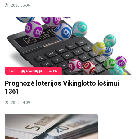
2026-05-06
Laimingų skaičių prognozės
Prognozė loterijos Vikinglotto lošimui
1361
2019-04-09