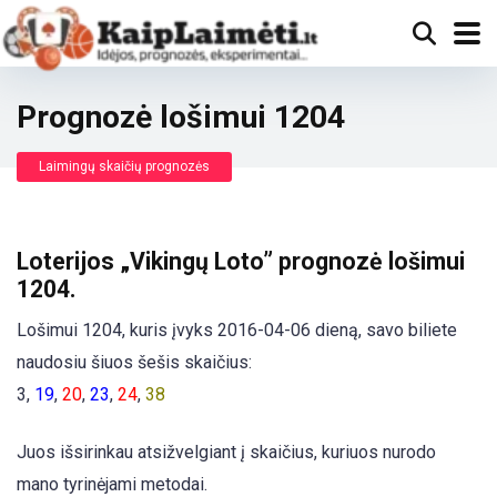
Prognozė lošimui 1204
Laimingų skaičių prognozės
Loterijos „Vikingų Loto” prognozė lošimui
1204.
Lošimui 1204, kuris įvyks 2016-04-06 dieną, savo biliete
naudosiu šiuos šešis skaičius:
3,
19
,
20
,
23
,
24
,
38
Juos išsirinkau atsižvelgiant į skaičius, kuriuos nurodo
mano tyrinėjami metodai.