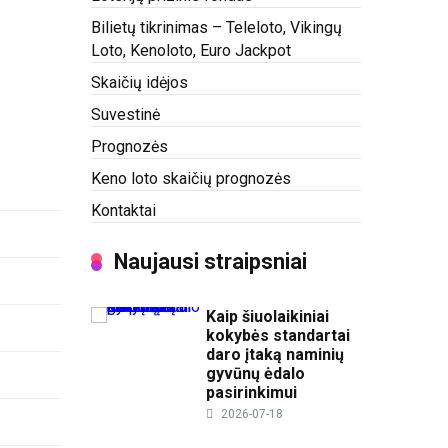
Bilietų tikrinimas – Teleloto, Vikingų
Loto, Kenoloto, Euro Jackpot
Skaičių idėjos
Suvestinė
Prognozės
Keno loto skaičių prognozės
Kontaktai
Naujausi straipsniai
Kaip šiuolaikiniai
kokybės standartai
daro įtaką naminių
gyvūnų ėdalo
pasirinkimui
2026-07-18