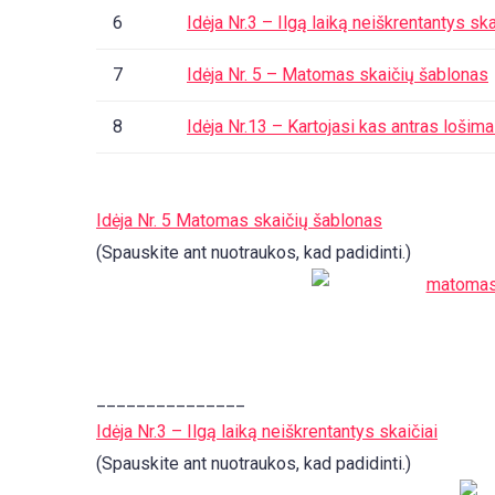
6
Idėja Nr.3 – Ilgą laiką neiškrentantys ska
7
Idėja Nr. 5 – Matomas skaičių šablonas
8
Idėja Nr.13 – Kartojasi kas antras lošim
Idėja Nr. 5 Matomas skaičių šablonas
(Spauskite ant nuotraukos, kad padidinti.)
_______________
Idėja Nr.3 – Ilgą laiką neiškrentantys skaičiai
(Spauskite ant nuotraukos, kad padidinti.)