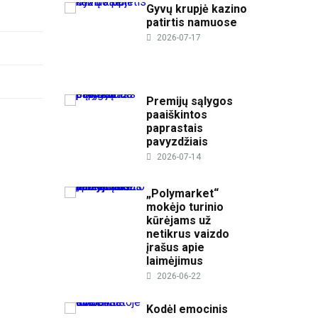
Gyvų krupjė kazino
patirtis namuose
2026-07-17
Premijų sąlygos
paaiškintos
paprastais
pavyzdžiais
2026-07-14
„Polymarket“
mokėjo turinio
kūrėjams už
netikrus vaizdo
įrašus apie
laimėjimus
2026-06-22
Kodėl emocinis