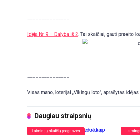
_______________
Idėja Nr. 9 – Dalyba iš 2
. Tai skaičiai, gauti praeito 
_______________
Visas mano, loterijai „Vikingų loto”, aprašytas idėjas 
Daugiau straipsnių
Laimingų skaičių prognozės
Laiming