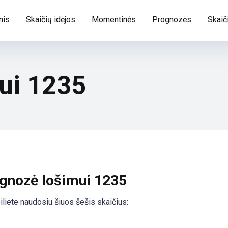
nis
Skaičių idėjos
Momentinės
Prognozės
Skaič
ui 1235
ognozė lošimui 1235
liete naudosiu šiuos šešis skaičius: