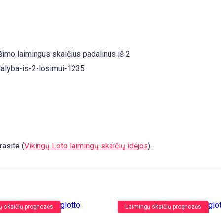
lošimo laimingus skaičius padalinus iš 2
rasite (
Vikingų Loto laimingų skaičių idėjos
).
ų skaičių prognozės
Laimingų skaičių prognozės