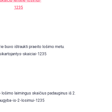
urie buvo ištraukti praeito lošimo metu.
ito lošimo laimingus skaičius padauginus iš 2.