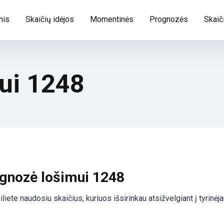
nis
Skaičių idėjos
Momentinės
Prognozės
Skaič
ui 1248
ognozė lošimui 1248
iete naudosiu skaičius, kuriuos išsirinkau atsižvelgiant į tyrinė