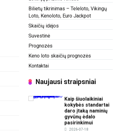
Bilietų tikrinimas – Teleloto, Vikingų
Loto, Kenoloto, Euro Jackpot
Skaičių idėjos
Suvestinė
Prognozės
Keno loto skaičių prognozės
Kontaktai
Naujausi straipsniai
Kaip šiuolaikiniai
kokybės standartai
daro įtaką naminių
gyvūnų ėdalo
pasirinkimui
2026-07-18