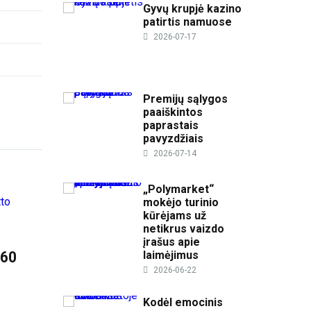
Gyvų krupjė kazino
patirtis namuose
2026-07-17
Premijų sąlygos
paaiškintos
paprastais
pavyzdžiais
2026-07-14
„Polymarket“
mokėjo turinio
kūrėjams už
netikrus vaizdo
įrašus apie
laimėjimus
360
2026-06-22
Kodėl emocinis