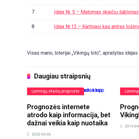
7
Idėja Nr. 5 – Matomas skaičių šablonas
8
Idėja Nr.13 – Kartojasi kas antras lošim
Visas mano, loterijai „Vikingų loto”, aprašytas idėjas 
Daugiau straipsnių
Laimingų skaičių prognozės
Laiming
Prognozės internete
Progno
atrodo kaip informacija, bet
Viking
dažnai veikia kaip nuotaika
2019-04
2026-05-06