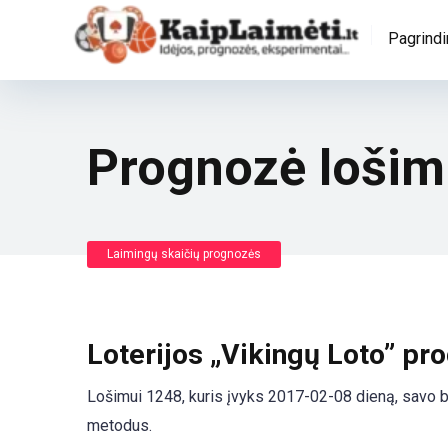
Pagrindi
Prognozė lošim
Laimingų skaičių prognozės
Loterijos „Vikingų Loto” pr
Lošimui 1248, kuris įvyks 2017-02-08 dieną, savo bil
metodus.