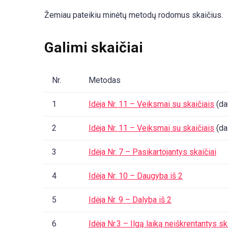
Žemiau pateikiu minėtų metodų rodomus skaičius.
Galimi skaičiai
Nr.
Metodas
1
Idėja Nr. 11 – Veiksmai su skaičiais
(da
2
Idėja Nr. 11 – Veiksmai su skaičiais
(da
3
Idėja Nr. 7 – Pasikartojantys skaičiai
4
Idėja Nr. 10 – Daugyba iš 2
5
Idėja Nr. 9 – Dalyba iš 2
6
Idėja Nr.3 – Ilgą laiką neiškrentantys sk