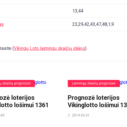
13,44
as
23,29,42,43,47,48,1,9
rasite (
Vikingų Loto laimingų skaičių idėjos
).
ų skaičių prognozės
Laimingų skaičių prognozės
zė loterijos
Prognozė loterijos
lotto lošimui 1361
Vikinglotto lošimui 1
-09
2019-03-31