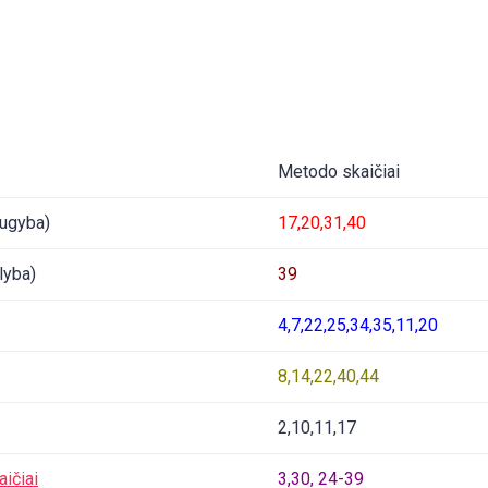
Metodo skaičiai
ugyba)
17,20,31,40
lyba)
39
4,7,22,25,34,35,11,20
8,14,22,40,44
2,10,11,17
aičiai
3,30, 24-39