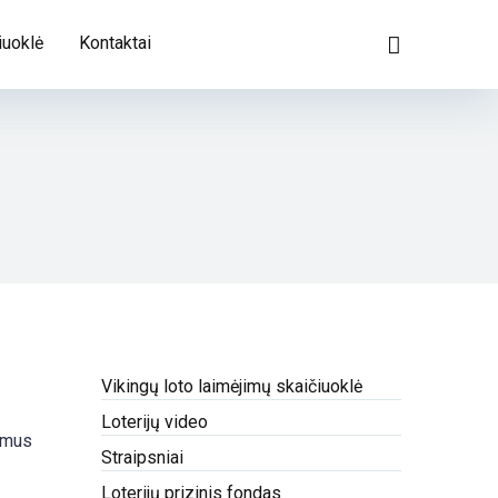
iuoklė
Kontaktai
Vikingų loto laimėjimų skaičiuoklė
Loterijų video
jamus
Straipsniai
Loterijų prizinis fondas