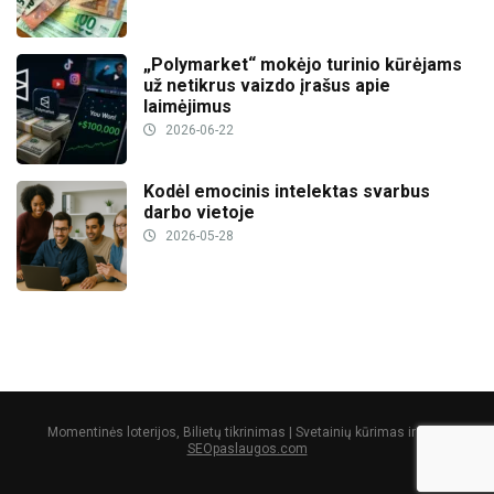
„Polymarket“ mokėjo turinio kūrėjams
už netikrus vaizdo įrašus apie
laimėjimus
2026-06-22
Kodėl emocinis intelektas svarbus
darbo vietoje
2026-05-28
Momentinės loterijos, Bilietų tikrinimas | Svetainių kūrimas ir SEO:
SEOpaslaugos.com