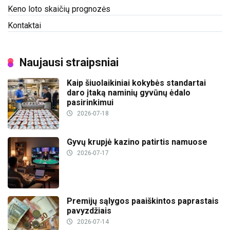
Keno loto skaičių prognozės
Kontaktai
Naujausi straipsniai
Kaip šiuolaikiniai kokybės standartai
daro įtaką naminių gyvūnų ėdalo
pasirinkimui
2026-07-18
Gyvų krupjė kazino patirtis namuose
2026-07-17
Premijų sąlygos paaiškintos paprastais
pavyzdžiais
2026-07-14