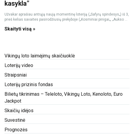
kasykla”
Užvakar aprašiau antrąją naują momentinę loteriją („Safyrų spindesys„) iš 3,
prieš kelias savaites pasirodžiusių prekyboje („Kosminiai pinigai„, „Aukso ...
Skaityti visą »
Vikingų loto laimėjimų skaičiuoklė
Loterijų video
Straipsniai
Loterijų prizinis fondas
Bilietų tikrinimas – Teleloto, Vikingų Loto, Kenoloto, Euro
Jackpot
Skaičių idėjos
Suvestinė
Prognozės