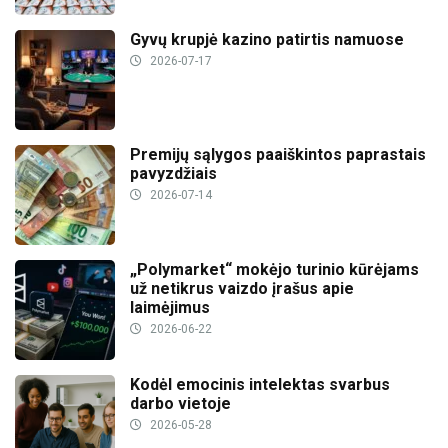
Gyvų krupjė kazino patirtis namuose
2026-07-17
Premijų sąlygos paaiškintos paprastais
pavyzdžiais
2026-07-14
„Polymarket“ mokėjo turinio kūrėjams
už netikrus vaizdo įrašus apie
laimėjimus
2026-06-22
Kodėl emocinis intelektas svarbus
darbo vietoje
2026-05-28