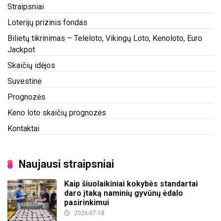
Straipsniai
Loterijų prizinis fondas
Bilietų tikrinimas – Teleloto, Vikingų Loto, Kenoloto, Euro
Jackpot
Skaičių idėjos
Suvestinė
Prognozės
Keno loto skaičių prognozės
Kontaktai
Naujausi straipsniai
Kaip šiuolaikiniai kokybės standartai
daro įtaką naminių gyvūnų ėdalo
pasirinkimui
2026-07-18