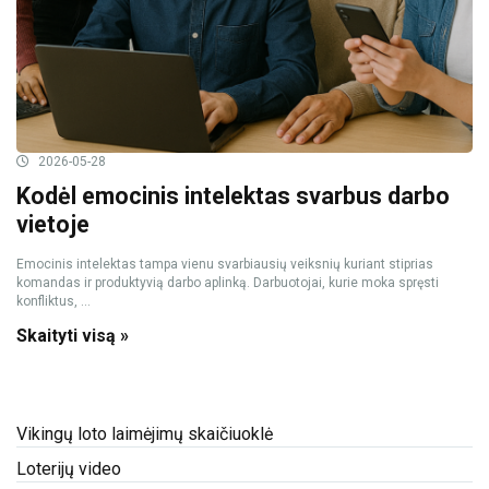
2026-05-28
Kodėl emocinis intelektas svarbus darbo
vietoje
Emocinis intelektas tampa vienu svarbiausių veiksnių kuriant stiprias
komandas ir produktyvią darbo aplinką. Darbuotojai, kurie moka spręsti
konfliktus, ...
Skaityti visą »
Vikingų loto laimėjimų skaičiuoklė
Loterijų video