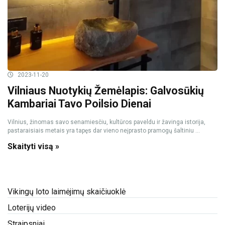
2023-11-20
Vilniaus Nuotykių Žemėlapis: Galvosūkių
Kambariai Tavo Poilsio Dienai
Vilnius, žinomas savo senamiesčiu, kultūros paveldu ir žavinga istorija,
pastaraisiais metais yra tapęs dar vieno neįprasto pramogų šaltiniu ...
Skaityti visą »
Vikingų loto laimėjimų skaičiuoklė
Loterijų video
Straipsniai