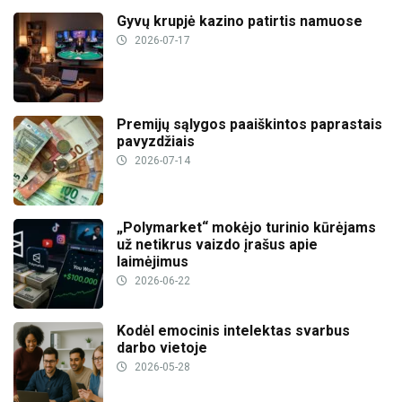
Gyvų krupjė kazino patirtis namuose
2026-07-17
Premijų sąlygos paaiškintos paprastais
pavyzdžiais
2026-07-14
„Polymarket“ mokėjo turinio kūrėjams
už netikrus vaizdo įrašus apie
laimėjimus
2026-06-22
Kodėl emocinis intelektas svarbus
darbo vietoje
2026-05-28