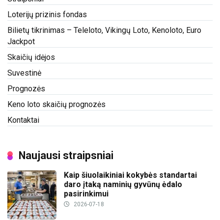
Loterijų prizinis fondas
Bilietų tikrinimas – Teleloto, Vikingų Loto, Kenoloto, Euro
Jackpot
Skaičių idėjos
Suvestinė
Prognozės
Keno loto skaičių prognozės
Kontaktai
Naujausi straipsniai
Kaip šiuolaikiniai kokybės standartai
daro įtaką naminių gyvūnų ėdalo
pasirinkimui
2026-07-18