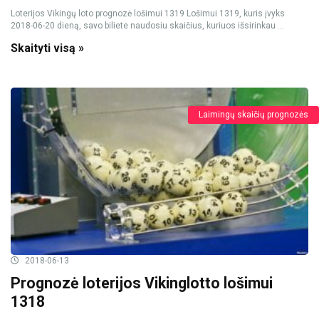
Loterijos Vikingų loto prognozė lošimui 1319 Lošimui 1319, kuris įvyks
2018-06-20 dieną, savo biliete naudosiu skaičius, kuriuos išsirinkau ...
Skaityti visą »
Laimingų skaičių prognozės
2018-06-13
Prognozė loterijos Vikinglotto lošimui
1318