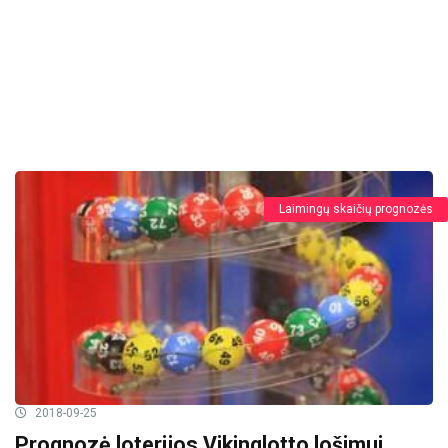
Laimingų skaičių prognozės
2018-09-25
Prognozė loterijos Vikinglotto lošimui