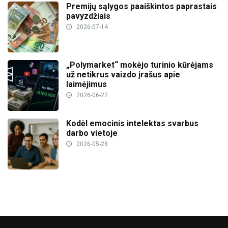
Premijų sąlygos paaiškintos paprastais
pavyzdžiais
2026-07-14
„Polymarket“ mokėjo turinio kūrėjams
už netikrus vaizdo įrašus apie
laimėjimus
2026-06-22
Kodėl emocinis intelektas svarbus
darbo vietoje
2026-05-28