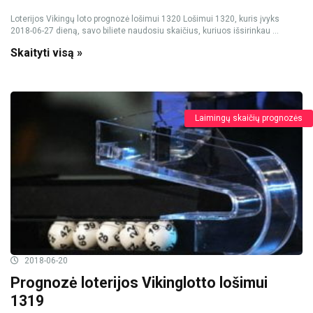
Loterijos Vikingų loto prognozė lošimui 1320 Lošimui 1320, kuris įvyks
2018-06-27 dieną, savo biliete naudosiu skaičius, kuriuos išsirinkau ...
Skaityti visą »
Laimingų skaičių prognozės
2018-06-20
Prognozė loterijos Vikinglotto lošimui
1319