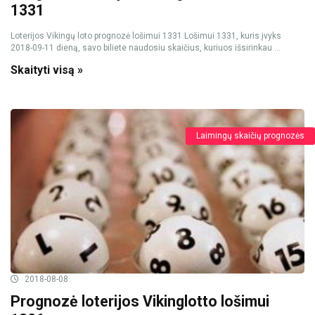
1331
Loterijos Vikingų loto prognozė lošimui 1331 Lošimui 1331, kuris įvyks
2018-09-11 dieną, savo biliete naudosiu skaičius, kuriuos išsirinkau ...
Skaityti visą »
Laimingų skaičių prognozės
2018-08-08
Prognozė loterijos Vikinglotto lošimui