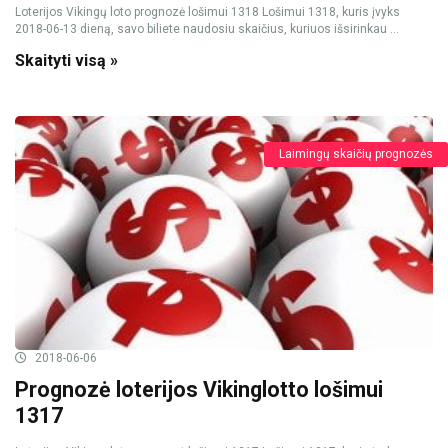
Loterijos Vikingų loto prognozė lošimui 1318 Lošimui 1318, kuris įvyks
2018-06-13 dieną, savo biliete naudosiu skaičius, kuriuos išsirinkau ...
Skaityti visą »
Laimingų skaičių prognozės
2018-06-06
Prognozė loterijos Vikinglotto lošimui
1317