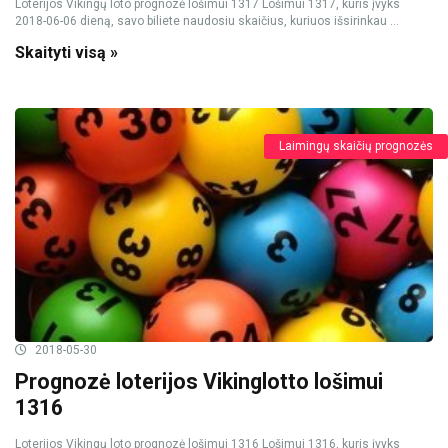
Loterijos Vikingų loto prognozė lošimui 1317 Lošimui 1317, kuris įvyks
2018-06-06 dieną, savo biliete naudosiu skaičius, kuriuos išsirinkau ...
Skaityti visą »
Laimingų skaičių prognozės
2018-05-30
Prognozė loterijos Vikinglotto lošimui
1316
Loterijos Vikingų loto prognozė lošimui 1316 Lošimui 1316, kuris įvyks