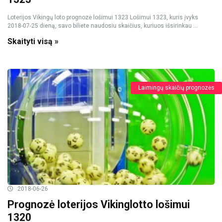
Loterijos Vikingų loto prognozė lošimui 1323 Lošimui 1323, kuris įvyks
2018-07-25 dieną, savo biliete naudosiu skaičius, kuriuos išsirinkau ...
Skaityti visą »
Laimingų skaičių prognozės
2018-06-26
Prognozė loterijos Vikinglotto lošimui
1320