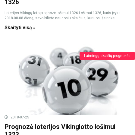
1326
Loterijos Vikingų loto prognozė lošimui 1326 Lošimui 1326, kuris įvyks
2018-08-08 dieną, savo biliete naudosiu skaičius, kuriuos išsirinkau ...
Skaityti visą »
Laimingų skaičių prognozės
2018-07-25
Prognozė loterijos Vikinglotto lošimui
1323