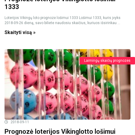
1333
Loterijos Vikingų loto prognozė lošimui 1333 Lošimui 1333, kuris įvyks
2018-09-26 dieną, savo biliete naudosiu skaičius, kuriuos išsirinkau ...
Skaityti visą »
Laimingų skaičių prognozės
2018-09-11
Prognozė loterijos Vikinglotto lošimui