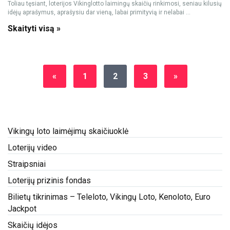
Toliau tęsiant, loterijos Vikinglotto laimingų skaičių rinkimosi, seniau kilusių
idėjų aprašymus, aprašysiu dar vieną, labai primityvią ir nelabai ...
Skaityti visą »
«
1
2
3
»
Vikingų loto laimėjimų skaičiuoklė
Loterijų video
Straipsniai
Loterijų prizinis fondas
Bilietų tikrinimas – Teleloto, Vikingų Loto, Kenoloto, Euro
Jackpot
Skaičių idėjos