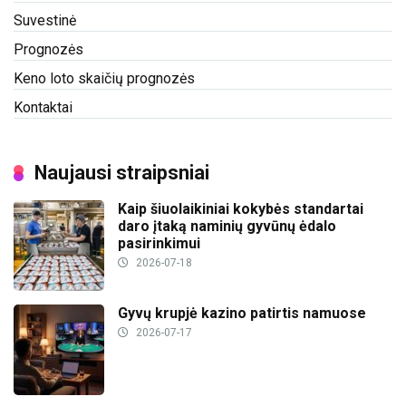
Suvestinė
Prognozės
Keno loto skaičių prognozės
Kontaktai
Naujausi straipsniai
Kaip šiuolaikiniai kokybės standartai
daro įtaką naminių gyvūnų ėdalo
pasirinkimui
2026-07-18
Gyvų krupjė kazino patirtis namuose
2026-07-17