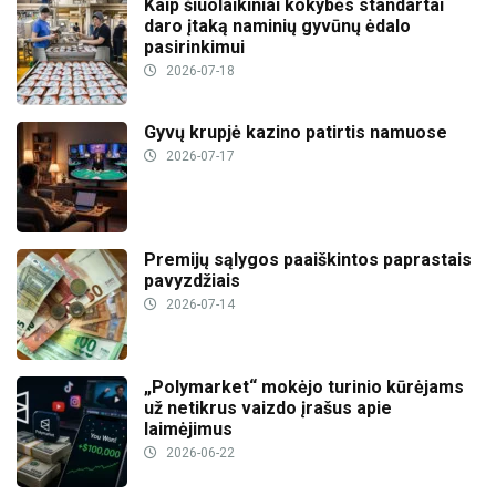
Kaip šiuolaikiniai kokybės standartai
daro įtaką naminių gyvūnų ėdalo
pasirinkimui
2026-07-18
Gyvų krupjė kazino patirtis namuose
2026-07-17
Premijų sąlygos paaiškintos paprastais
pavyzdžiais
2026-07-14
„Polymarket“ mokėjo turinio kūrėjams
už netikrus vaizdo įrašus apie
laimėjimus
2026-06-22