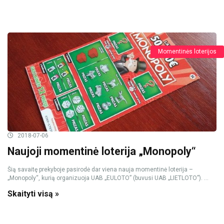
Momentinės loterijos
2018-07-06
Naujoji momentinė loterija „Monopoly“
Šią savaitę prekyboje pasirodė dar viena nauja momentinė loterija –
„Monopoly“, kurią organizuoja UAB „EULOTO” (buvusi UAB „LIETLOTO”). ...
Skaityti visą »