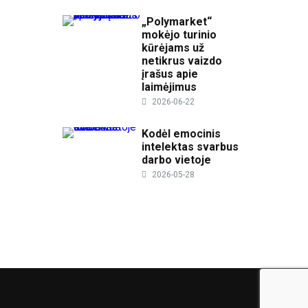
„Polymarket“
mokėjo turinio
kūrėjams už
netikrus vaizdo
įrašus apie
laimėjimus
2026-06-22
Kodėl emocinis
intelektas svarbus
darbo vietoje
2026-05-28