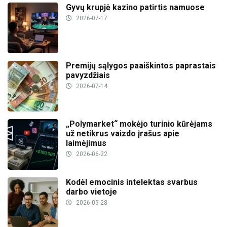
Gyvų krupjė kazino patirtis namuose
2026-07-17
Premijų sąlygos paaiškintos paprastais
pavyzdžiais
2026-07-14
„Polymarket“ mokėjo turinio kūrėjams
už netikrus vaizdo įrašus apie
laimėjimus
2026-06-22
Kodėl emocinis intelektas svarbus
darbo vietoje
2026-05-28