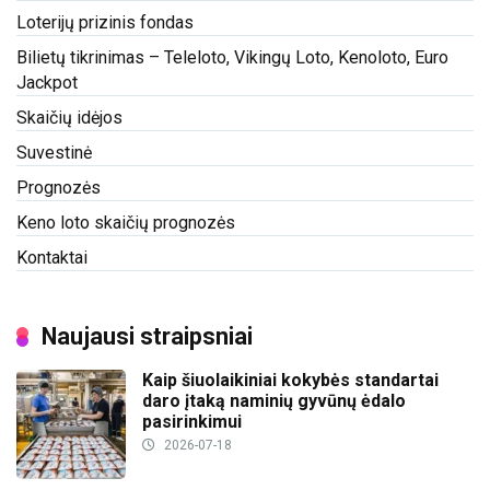
Loterijų prizinis fondas
Bilietų tikrinimas – Teleloto, Vikingų Loto, Kenoloto, Euro
Jackpot
Skaičių idėjos
Suvestinė
Prognozės
Keno loto skaičių prognozės
Kontaktai
Naujausi straipsniai
Kaip šiuolaikiniai kokybės standartai
daro įtaką naminių gyvūnų ėdalo
pasirinkimui
2026-07-18