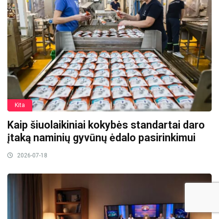
Kita
Kaip šiuolaikiniai kokybės standartai daro
įtaką naminių gyvūnų ėdalo pasirinkimui
2026-07-18