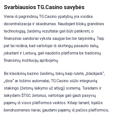
Svarbiausios TG.Casino savybės
Viena iš pagrindinių TG.Casino ypatybių yra visiška
decentralizacija ir skaidrumas. Naudojant blokų grandinės
technologiją, žaidimų rezultatai gali būti patikrinti, o
finansiniai sandoriai vyksta saugiai bei be tarpininkų. Taip
pat tai reiškia, kad vartotojai iš skirtingų pasaulio šalių,
įskaitant ir Lietuvą, gali naudotis platforma be tradicinių
finansinių institucijų apribojimų.
Be klasikinių kazino žaidimų, tokių kaip ruletė, „blackjack“,
„dice“ ar lošimo automatai, TG.Casino siūlo integruotą
stakingo (žetonų laikymo už atlygį) sistemą. Turėdami ir
laikydami $TGC žetonus, vartotojai gali gauti pasyvių
pajamų iš visos platformos veiklos. Kitaip tariant, lojalūs
bendruomenės nariai, gaudami pajamų iš pačios platformos,