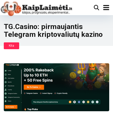
TG.Casino: pirmaujantis
Telegram kriptovaliutų kazino
Kita