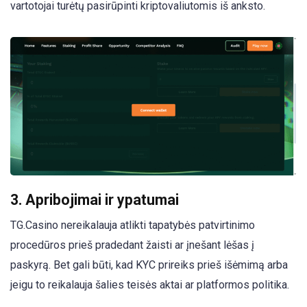
vartotojai turėtų pasirūpinti kriptovaliutomis iš anksto.
3. Apribojimai ir ypatumai
TG.Casino nereikalauja atlikti tapatybės patvirtinimo
procedūros prieš pradedant žaisti ar įnešant lėšas į
paskyrą. Bet gali būti, kad KYC prireiks prieš išėmimą arba
jeigu to reikalauja šalies teisės aktai ar platformos politika.