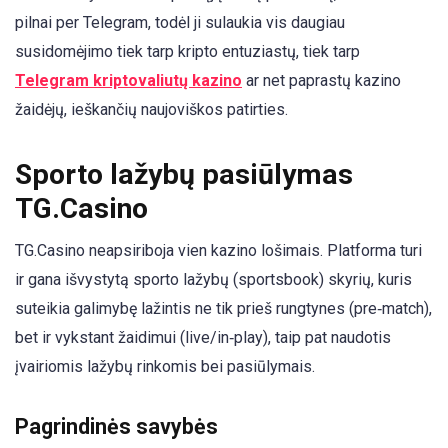
pilnai per Telegram, todėl ji sulaukia vis daugiau
susidomėjimo tiek tarp kripto entuziastų, tiek tarp
Telegram kriptovaliutų kazino
ar net paprastų kazino
žaidėjų, ieškančių naujoviškos patirties.
Sporto lažybų pasiūlymas
TG.Casino
TG.Casino neapsiriboja vien kazino lošimais. Platforma turi
ir gana išvystytą sporto lažybų (sportsbook) skyrių, kuris
suteikia galimybę lažintis ne tik prieš rungtynes (pre‑match),
bet ir vykstant žaidimui (live/in‑play), taip pat naudotis
įvairiomis lažybų rinkomis bei pasiūlymais.
Pagrindinės savybės