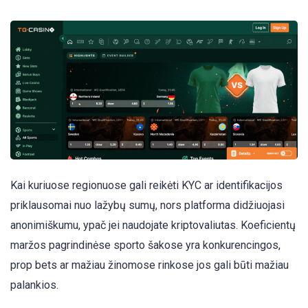
Kai kuriuose regionuose gali reikėti KYC ar identifikacijos
priklausomai nuo lažybų sumų, nors platforma didžiuojasi
anonimiškumu, ypač jei naudojate kriptovaliutas. Koeficientų
maržos pagrindinėse sporto šakose yra konkurencingos,
prop bets ar mažiau žinomose rinkose jos gali būti mažiau
palankios.