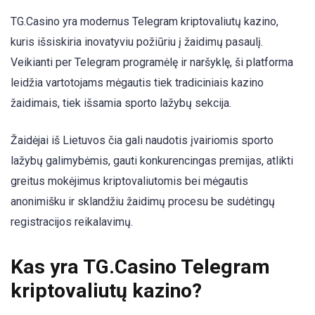
TG.Casino yra modernus Telegram kriptovaliutų kazino,
kuris išsiskiria inovatyviu požiūriu į žaidimų pasaulį.
Veikianti per Telegram programėlę ir naršyklę, ši platforma
leidžia vartotojams mėgautis tiek tradiciniais kazino
žaidimais, tiek išsamia sporto lažybų sekcija.
Žaidėjai iš Lietuvos čia gali naudotis įvairiomis sporto
lažybų galimybėmis, gauti konkurencingas premijas, atlikti
greitus mokėjimus kriptovaliutomis bei mėgautis
anonimišku ir sklandžiu žaidimų procesu be sudėtingų
registracijos reikalavimų.
Kas yra TG.Casino Telegram
kriptovaliutų kazino?