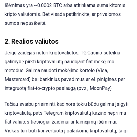
išėmimas yra ~0.0002 BTC arba atitinkama suma kitomis
kripto valiutomis. Bet visada patikrinkite, ar privalomos
sumos nepasikeitė.
2. Realios valiutos
Jeigu žaidėjas neturi kriptovaliutos, TG.Casino suteikia
galimybę pirkti kriptovaliutą naudojant fiat mokėjimo
metodus. Galima naudoti mokėjimo kortele (Visa,
Mastercard) bei bankinius pavedimus ar el. pinigines per
integruotą fiat‑to‑crypto paslaugą (pvz., MoonPay).
Tačiau svarbu prisiminti, kad nors tokiu būdu galima įsigyti
kriptovaliutą, pats Telegram kriptovaliutų kazino nepriima
fiat valiutos tiesiogiai žaidimui ar laimėjimų išėmimui.
Viskas turi būti konvertuota į palaikomą kriptovaliutą, taigi