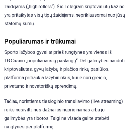
žaidėjams („high rollers“). Šis Telegram kriptovaliutų kazino
yra pritaikytas visų tipų žaidėjams, nepriklausomai nuo jūsų
statomų sumų.
Populiarumas ir trūkumai
Sporto lažybos gyvai ar prieš rungtynes yra vienas iš
TG.Casino „populiariausių paslaugų“. Dėl galimybės naudoti
kriptovaliutas, gyvų lažybų ir plačios rinkų pasiūlos,
platforma pritraukia lažybininkus, kurie nori greičio,
privatumo ir novatoriškų sprendimų.
Tačiau, norintiems tiesioginio transliavimo (live streaming)
reiks nusivilti, nes dažnai jis neprieinamas arba jo
galimybės yra ribotos. Taigi ne visada galite stebėti
rungtynes per platformą.