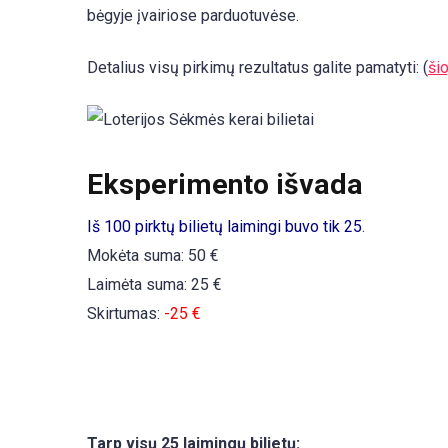
bėgyje įvairiose parduotuvėse.
Detalius visų pirkimų rezultatus galite pamatyti: (
šio
Eksperimento išvada
Iš 100 pirktų bilietų laimingi buvo tik 25
.
Mokėta suma: 50 €
Laimėta suma: 25 €
Skirtumas:
-25 €
Tarp visų 25 laimingų bilietų: