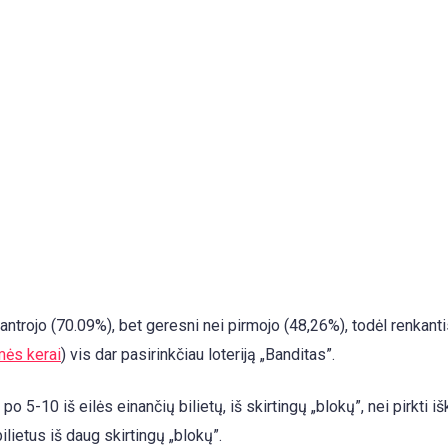
antrojo (70.09%), bet geresni nei pirmojo (48,26%), todėl renkanti
ės kerai
) vis dar pasirinkčiau loteriją „Banditas”.
 5-10 iš eilės einančių bilietų, iš skirtingų „blokų”, nei pirkti iš
ilietus iš daug skirtingų „blokų”.