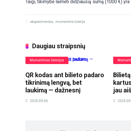
Taigi, tikimybė laimėti didžiausią sumą (1000 €) yra 
eksperimentas
,
momentinė loterija
Daugiau straipsnių
Momentinės loterijos
Momenti
QR kodas ant bilieto padaro
Biliet
tikrinimą lengvą, bet
kartus
laukimą — dažnesnį
jau ai
2026-05-06
2026-05