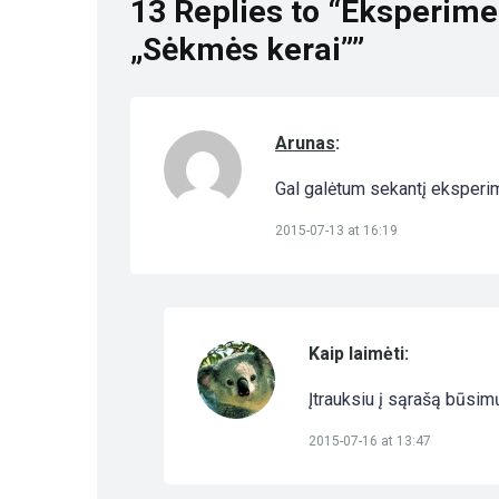
13 Replies to “Eksperime
„Sėkmės kerai””
Arunas
:
Gal galėtum sekantį eksperim
2015-07-13 at 16:19
Kaip laimėti:
Įtrauksiu į sąrašą būsi
2015-07-16 at 13:47