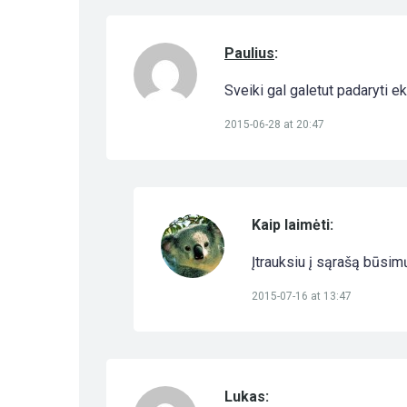
Paulius
:
Sveiki gal galetut padaryti 
2015-06-28 at 20:47
Kaip laimėti:
Įtrauksiu į sąrašą būsi
2015-07-16 at 13:47
Lukas: