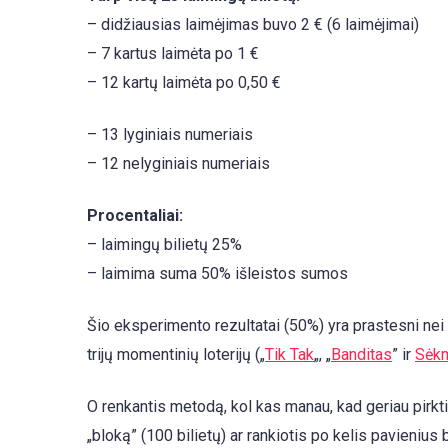
– didžiausias laimėjimas buvo 2 € (6 laimėjimai)
– 7 kartus laimėta po 1 €
– 12 kartų laimėta po 0,50 €
– 13 lyginiais numeriais
– 12 nelyginiais numeriais
Procentaliai:
– laimingų bilietų 25%
– laimima suma 50% išleistos sumos
Šio eksperimento rezultatai (50%) yra prastesni nei 
trijų momentinių loterijų („
Tik Tak
„, „
Banditas
” ir
Sėkm
O renkantis metodą, kol kas manau, kad geriau pirkti po
„bloką” (100 bilietų) ar rankiotis po kelis pavienius b