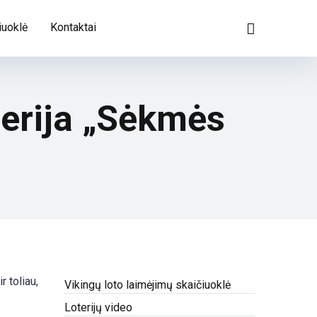
iuoklė
Kontaktai
erija „Sėkmės
r toliau,
Vikingų loto laimėjimų skaičiuoklė
Loterijų video