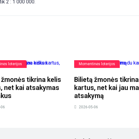
tik 2 : 1 000 000.
nės loterijos
Momentinės loterijos
ą žmonės tikrina kelis
Bilietą žmonės tikrina
, net kai atsakymas
kartus, net kai jau m
škus
atsakymą
-06
2026-05-06