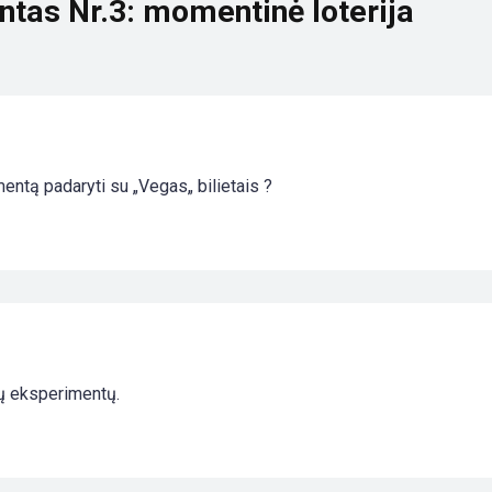
ntas Nr.3: momentinė loterija
entą padaryti su „Vegas„ bilietais ?
mų eksperimentų.