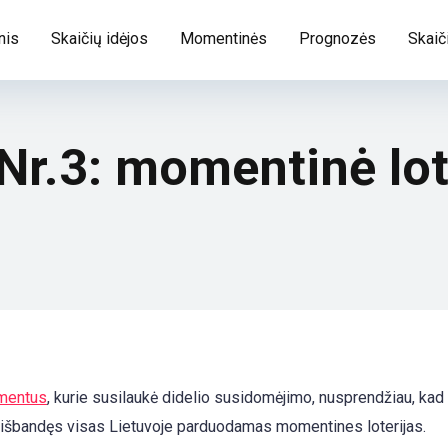
nis
Skaičių idėjos
Momentinės
Prognozės
Skaič
Nr.3: momentinė lot
mentus
, kurie susilaukė didelio susidomėjimo, nusprendžiau, kad i
u išbandęs visas Lietuvoje parduodamas momentines loterijas.