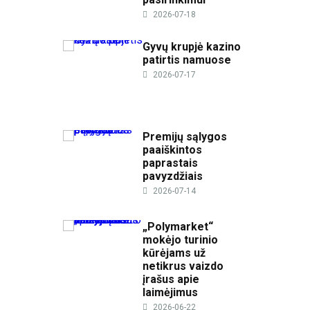
2026-07-18
Gyvų krupjė kazino
patirtis namuose
2026-07-17
Premijų sąlygos
paaiškintos
paprastais
pavyzdžiais
2026-07-14
„Polymarket“
mokėjo turinio
kūrėjams už
netikrus vaizdo
įrašus apie
laimėjimus
2026-06-22