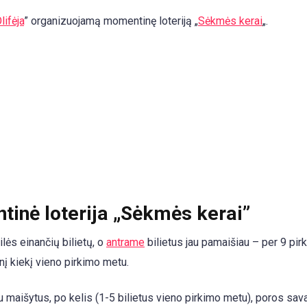
lifėja
” organizuojamą momentinę loteriją „
Sėkmės kerai
„.
inė loterija „Sėkmės kerai”
lės einančių bilietų, o
antrame
bilietus jau pamaišiau – per 9 pir
nį kiekį vieno pirkimo metu.
u maišytus, po kelis (1-5 bilietus vieno pirkimo metu), poros sav