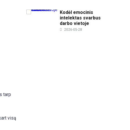
Kodėl emocinis
intelektas svarbus
darbo vietoje
2026-05-28
s tarp
kart visą