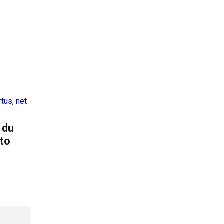
 du
ato