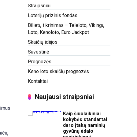
Straipsniai
Loterijų prizinis fondas
Bilietų tikrinimas – Teleloto, Vikingų
Loto, Kenoloto, Euro Jackpot
Skaičių idėjos
Suvestinė
Prognozės
Keno loto skaičių prognozės
Kontaktai
Naujausi straipsniai
kimus
Kaip šiuolaikiniai
kokybės standartai
daro įtaką naminių
gyvūnų ėdalo
aičių
pasirinkimui