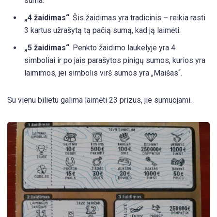
suma.
„4 žaidimas“
. Šis žaidimas yra tradicinis – reikia rasti
3 kartus užrašytą tą pačią sumą, kad ją laimėti.
„5 žaidimas“
. Penkto žaidimo laukelyje yra 4
simboliai ir po jais parašytos pinigų sumos, kurios yra
laimimos, jei simbolis virš sumos yra „Maišas“.
Su vienu bilietu galima laimėti 23 prizus, jie sumuojami.