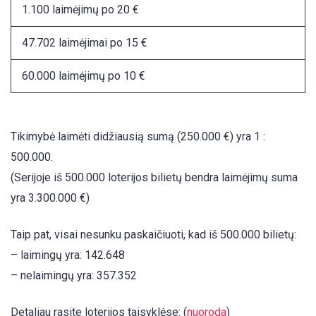
1.100 laimėjimų po 20 €
47.702 laimėjimai po 15 €
60.000 laimėjimų po 10 €
Tikimybė laimėti didžiausią sumą (250.000 €) yra 1 :
500.000.
(Serijoje iš 500.000 loterijos bilietų bendra laimėjimų suma
yra 3.300.000 €)
Taip pat, visai nesunku paskaičiuoti, kad iš 500.000 bilietų:
– laimingų yra: 142.648
– nelaimingų yra: 357.352
Detaliau rasite loterijos taisyklėse: (
nuoroda
)