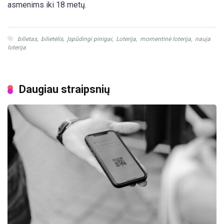
asmenims iki 18 metų.
bilietas
,
bilietėlis
,
Įspūdingi pinigai
,
Loterija
,
momentinė loterija
,
nauja
loterija
Daugiau straipsnių