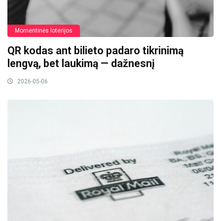
Momentinės loterijos
QR kodas ant bilieto padaro tikrinimą
lengvą, bet laukimą — dažnesnį
2026-05-06