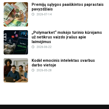
Premijų sąlygos paaiškintos paprastais
pavyzdžiais
2026-07-14
„Polymarket“ mokėjo turinio kūrėjams
už netikrus vaizdo įrašus apie
laimėjimus
2026-06-22
Kodėl emocinis intelektas svarbus
darbo vietoje
2026-05-28