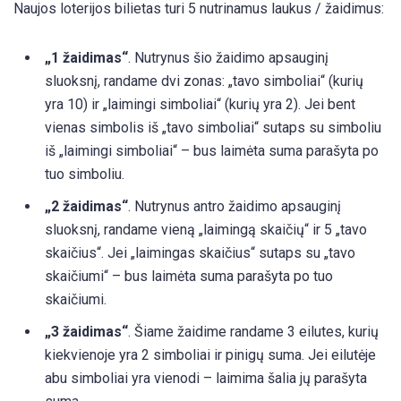
Naujos loterijos bilietas turi 5 nutrinamus laukus / žaidimus:
„1 žaidimas“
. Nutrynus šio žaidimo apsauginį
sluoksnį, randame dvi zonas: „tavo simboliai“ (kurių
yra 10) ir „laimingi simboliai“ (kurių yra 2). Jei bent
vienas simbolis iš „tavo simboliai“ sutaps su simboliu
iš „laimingi simboliai“ – bus laimėta suma parašyta po
tuo simboliu.
„2 žaidimas“
. Nutrynus antro žaidimo apsauginį
sluoksnį, randame vieną „laimingą skaičių“ ir 5 „tavo
skaičius“. Jei „laimingas skaičius“ sutaps su „tavo
skaičiumi“ – bus laimėta suma parašyta po tuo
skaičiumi.
„3 žaidimas“
. Šiame žaidime randame 3 eilutes, kurių
kiekvienoje yra 2 simboliai ir pinigų suma. Jei eilutėje
abu simboliai yra vienodi – laimima šalia jų parašyta