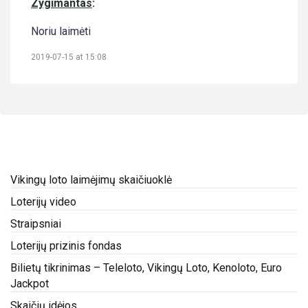
Zygimantas
:
Noriu laimėti
2019-07-15 at 15:08
Vikingų loto laimėjimų skaičiuoklė
Loterijų video
Straipsniai
Loterijų prizinis fondas
Bilietų tikrinimas – Teleloto, Vikingų Loto, Kenoloto, Euro
Jackpot
Skaičių idėjos