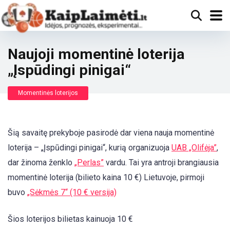
Naujoji momentinė loterija
„Įspūdingi pinigai“
Momentinės loterijos
Šią savaitę prekyboje pasirodė dar viena nauja momentinė
loterija – „Įspūdingi pinigai“, kurią organizuoja
UAB „Olifėja”
,
dar žinoma ženklo
„Perlas”
vardu. Tai yra antroji brangiausia
momentinė loterija (bilieto kaina 10 €) Lietuvoje, pirmoji
buvo
„Sėkmės 7“ (10 € versija)
Šios loterijos bilietas kainuoja 10 €