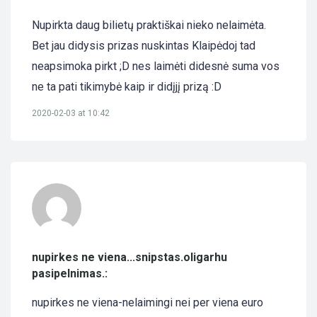
Nupirkta daug bilietų praktiškai nieko nelaimėta.
Bet jau didysis prizas nuskintas Klaipėdoj tad
neapsimoka pirkt ;D nes laimėti didesnė suma vos
ne ta pati tikimybė kaip ir didįjį prizą :D
2020-02-03 at 10:42
nupirkes ne viena...snipstas.oligarhu
pasipelnimas.:
nupirkes ne viena-nelaimingi nei per viena euro