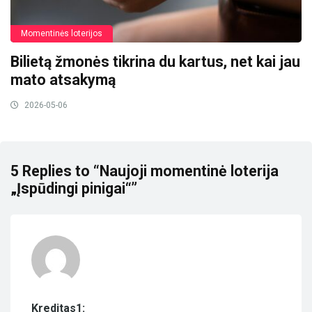
Momentinės loterijos
Bilietą žmonės tikrina du kartus, net kai jau
mato atsakymą
2026-05-06
5 Replies to “Naujoji momentinė loterija
„Įspūdingi pinigai“”
Kreditas1: