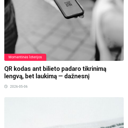
Momentinės loterijos
QR kodas ant bilieto padaro tikrinimą
lengvą, bet laukimą — dažnesnį
2026-05-06