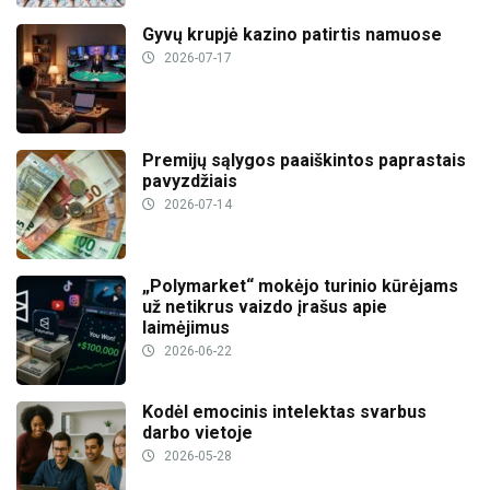
Gyvų krupjė kazino patirtis namuose
2026-07-17
Premijų sąlygos paaiškintos paprastais
pavyzdžiais
2026-07-14
„Polymarket“ mokėjo turinio kūrėjams
už netikrus vaizdo įrašus apie
laimėjimus
2026-06-22
Kodėl emocinis intelektas svarbus
darbo vietoje
2026-05-28