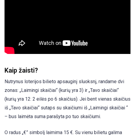
Kaip žaisti?
Nutrynus loterijos bilieto apsauginį sluoksnį, randame dvi
zonas: „Laimingi skaičiai“ (kurių yra 3) ir „Tavo skaičiai“
(kurių yra 12: 2 eilės po 6 skaičius). Jei bent vienas skaičius
iš „Tavo skaičiai“ sutaps su skaičiumi iš „Laimingi skaičiai “
– bus laimėta suma parašyta po tuo skaičiumi.
O radus „€” simbolį laimima 15 €. Su vienu bilietu galima