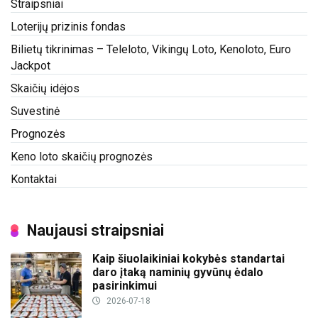
Straipsniai
Loterijų prizinis fondas
Bilietų tikrinimas – Teleloto, Vikingų Loto, Kenoloto, Euro
Jackpot
Skaičių idėjos
Suvestinė
Prognozės
Keno loto skaičių prognozės
Kontaktai
Naujausi straipsniai
Kaip šiuolaikiniai kokybės standartai
daro įtaką naminių gyvūnų ėdalo
pasirinkimui
2026-07-18