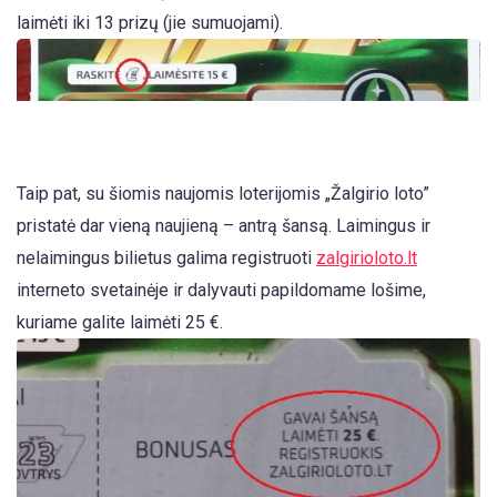
laimėti iki 13 prizų (jie sumuojami).
Taip pat, su šiomis naujomis loterijomis „Žalgirio loto”
pristatė dar vieną naujieną – antrą šansą. Laimingus ir
nelaimingus bilietus galima registruoti
zalgirioloto.lt
interneto svetainėje ir dalyvauti papildomame lošime,
kuriame galite laimėti 25 €.