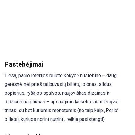
Pastebėjimai
Tiesa, pačio loterijos bilieto kokybė nustebino – daug
geresnė, nei prieš tai buvusių bilietų: plonas, slidus
popierius, ryškios spalvos, naujoviškas dizainas ir
didžiausias pliusas – apsauginis laukelis labai lengvai
trinasi su bet kuriomis monetomis (ne taip kaip „Perlo”
bilietai, kuriuos norint nutrinti, reikia pasistengti).