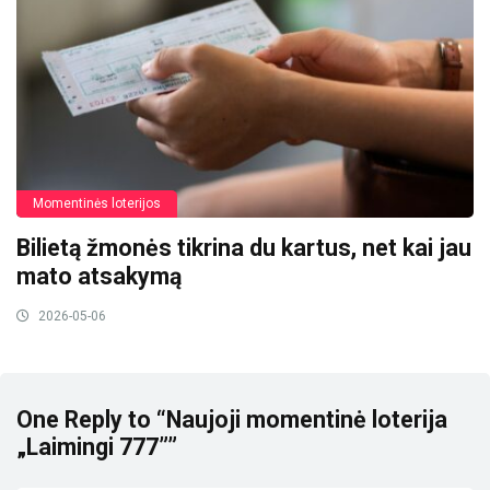
Momentinės loterijos
Bilietą žmonės tikrina du kartus, net kai jau
mato atsakymą
2026-05-06
One Reply to “Naujoji momentinė loterija
„Laimingi 777””