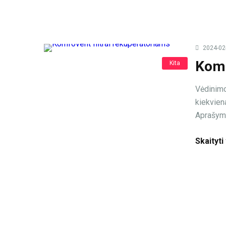
2024-02
Komf
Kita
Vėdinimo
kiekvien
Aprašyma
Skaityti