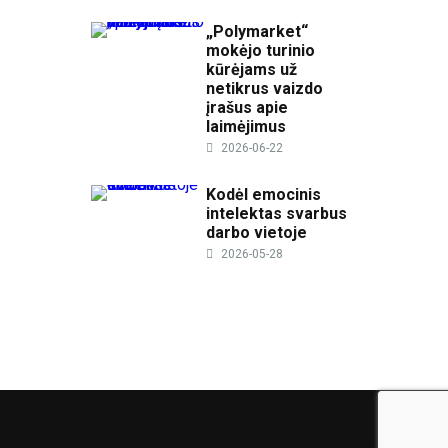
„Polymarket“
mokėjo turinio
kūrėjams už
netikrus vaizdo
įrašus apie
laimėjimus
2026-06-22
Kodėl emocinis
intelektas svarbus
darbo vietoje
2026-05-28