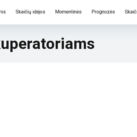
nis
Skaičių idėjos
Momentinės
Prognozės
Skaič
ekuperatoriams