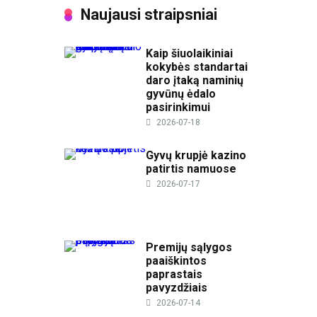
Naujausi straipsniai
Kaip šiuolaikiniai
kokybės standartai
daro įtaką naminių
gyvūnų ėdalo
pasirinkimui
2026-07-18
Gyvų krupjė kazino
patirtis namuose
2026-07-17
Premijų sąlygos
paaiškintos
paprastais
pavyzdžiais
2026-07-14