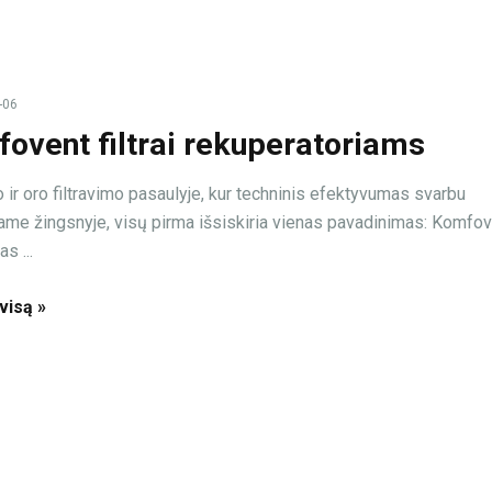
-06
ovent filtrai rekuperatoriams
 ir oro filtravimo pasaulyje, kur techninis efektyvumas svarbu
ame žingsnyje, visų pirma išsiskiria vienas pavadinimas: Komfov
s ...
 visą »