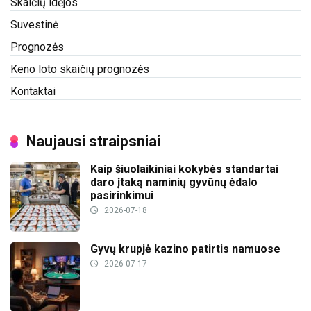
Skaičių idėjos
Suvestinė
Prognozės
Keno loto skaičių prognozės
Kontaktai
Naujausi straipsniai
Kaip šiuolaikiniai kokybės standartai
daro įtaką naminių gyvūnų ėdalo
pasirinkimui
2026-07-18
Gyvų krupjė kazino patirtis namuose
2026-07-17