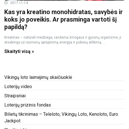
2017-11-14
Kas yra kreatino monohidratas, savybės ir
koks jo poveikis. Ar prasminga vartoti šį
papildą?
Kreatinas – natūrali medžiaga, randama žmogaus ir gyvūnų organizme, ji
atsakinga už raumenų aprūpinimą energija ir judesių atlikimą. ...
Skaityti visą »
Vikingų loto laimėjimų skaičiuoklė
Loterijų video
Straipsniai
Loterijų prizinis fondas
Bilietų tikrinimas – Teleloto, Vikingų Loto, Kenoloto, Euro
Jackpot