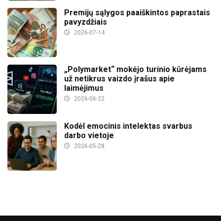
Premijų sąlygos paaiškintos paprastais
pavyzdžiais
2026-07-14
„Polymarket“ mokėjo turinio kūrėjams
už netikrus vaizdo įrašus apie
laimėjimus
2026-06-22
Kodėl emocinis intelektas svarbus
darbo vietoje
2026-05-28