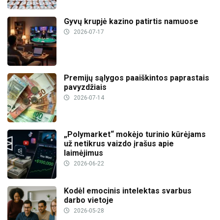
Gyvų krupjė kazino patirtis namuose
2026-07-17
Premijų sąlygos paaiškintos paprastais
pavyzdžiais
2026-07-14
„Polymarket“ mokėjo turinio kūrėjams
už netikrus vaizdo įrašus apie
laimėjimus
2026-06-22
Kodėl emocinis intelektas svarbus
darbo vietoje
2026-05-28