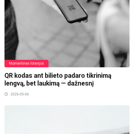
Momentinės loterijos
QR kodas ant bilieto padaro tikrinimą
lengvą, bet laukimą — dažnesnį
2026-05-06