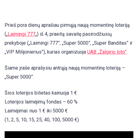
Prieš pora dienų aprašiau pirmąją naują momentinę loteriją
(„
Laimingi 777
„) iš 4, praeitą savaitę pasirodžiusių
prekyboje („Laimingi 777”, „Super 5000”, „Super Banditas” ir
„VIP Milijonierius”), kurias organizuoja
UAB „Žalgirio loto”
.
Šiame įraše aprašysiu antrąją naują momentinę loteriją –
„Super 5000”.
Šios loterijos bilietas kainuoja 1 €
Loterijos laimėjimų fondas – 60 %
Laimėjimai: nuo 1 € iki 5000 €
(1, 2, 5, 10, 15, 25, 40, 100, 5000 €)