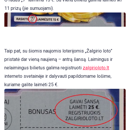
11 prizų (jie sumuojami).
Taip pat, su šiomis naujomis loterijomis „Žalgirio loto”
pristatė dar vieną naujieną – antrą šansą. Laimingus ir
nelaimingus bilietus galima registruoti
zalgirioloto.lt
interneto svetainėje ir dalyvauti papildomame lošime,
kuriame galite laimėti 25 €.