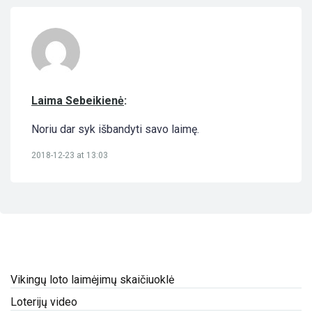
Laima Sebeikienė
:
Noriu dar syk išbandyti savo laimę.
2018-12-23 at 13:03
Vikingų loto laimėjimų skaičiuoklė
Loterijų video