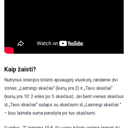
Kaip žaisti?
Nutrynus loterijos bilieto apsauginį sluoksnį, randame dvi
zonas: „Laimingi skaičiai“ (kurių yra 2) ir „Tavo skaičiai“
(kurių yra 10: 2 eilės po 5 skaičius). Jei bent vienas skaičius
iš „Tavo skaičiai“ sutaps su skaičiumi iš „Laimingi skaičiai “
– bus laimėta suma parašyta po tuo skaičiumi.
O radus „7” laimima 15 €. Su vienu bilietu galima laimėti iki