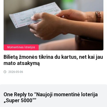
Momentinės loterijos
Bilietą žmonės tikrina du kartus, net kai jau
mato atsakymą
2026-05-06
One Reply to “Naujoji momentinė loterija
„Super 5000””