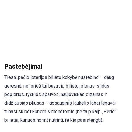
Pastebėjimai
Tiesa, pačio loterijos bilieto kokybė nustebino – daug
geresnė, nei prieš tai buvusių bilietų: plonas, slidus
popierius, ryškios spalvos, naujoviškas dizainas ir
didžiausias pliusas – apsauginis laukelis labai lengvai
trinasi su bet kuriomis monetomis (ne taip kaip „Perlo”
bilietai, kuriuos norint nutrinti, reikia pasistengti).