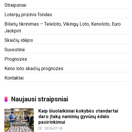
Straipsniai
Loterijų prizinis fondas
Bilietų tikrinimas – Teleloto, Vikingų Loto, Kenoloto, Euro
Jackpot
Skaičių idėjos
Suvestinė
Prognozės
Keno loto skaičių prognozės
Kontaktai
Naujausi straipsniai
Kaip šiuolaikiniai kokybės standartai
daro įtaką naminių gyvūnų ėdalo
pasirinkimui
2026-07-18