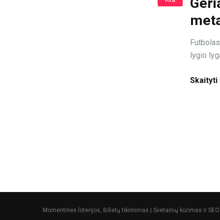
Geri
Kita
meta
Futbolas
lygio lyg
Skaityti
Momentinės loterijos, Bilietų tikrinimas | Svetainių kūrimas ir SEO