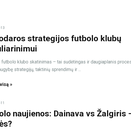
-13
odaros strategijos futbolo klubų
liarinimui
o futbolo klubo skatinimas – tai sudėtingas ir daugiaplanis proce
gybę strategijų, taktinių sprendimų ir ...
 visą »
-11
olo naujienos: Dainava vs Žalgiris 
ės?