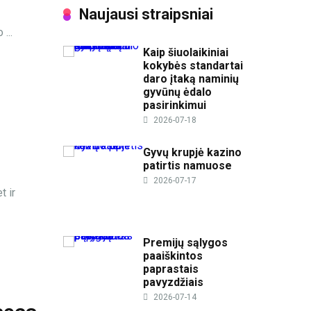
Naujausi straipsniai
...
Kaip šiuolaikiniai
kokybės standartai
daro įtaką naminių
gyvūnų ėdalo
pasirinkimui
2026-07-18
Gyvų krupjė kazino
patirtis namuose
2026-07-17
t ir
Premijų sąlygos
paaiškintos
paprastais
pavyzdžiais
2026-07-14