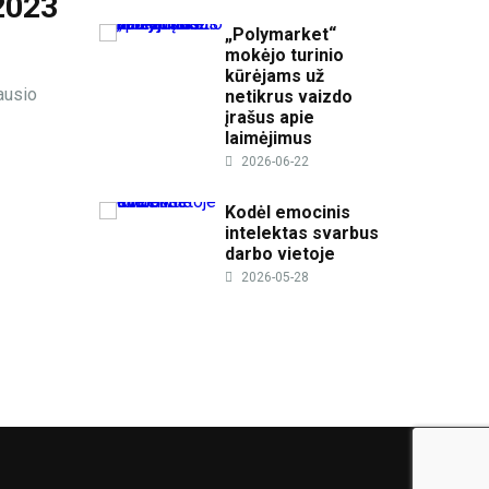
2023
„Polymarket“
mokėjo turinio
kūrėjams už
ausio
netikrus vaizdo
įrašus apie
laimėjimus
2026-06-22
Kodėl emocinis
intelektas svarbus
darbo vietoje
2026-05-28