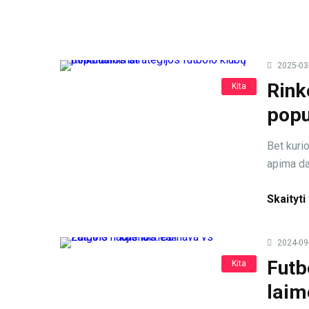
2025-03
Rink
Kita
popu
Bet kuri
apima dau
Skaityti
2024-09
Futb
Kita
laim