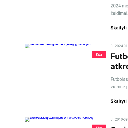
2024 met
žaidimais
Skaityti
2024-01
Futb
Kita
atkr
Futbolas 
visame p
Skaityti
2010-09