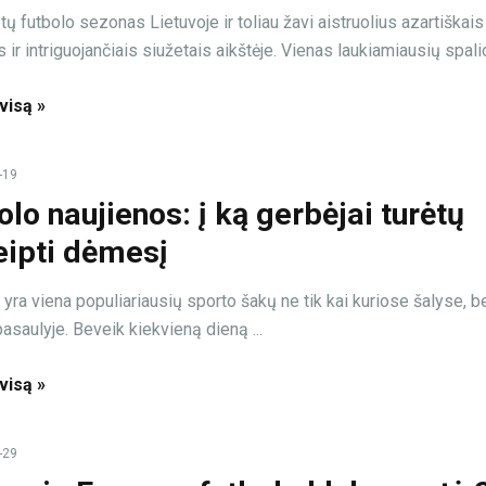
ų futbolo sezonas Lietuvoje ir toliau žavi aistruolius azartiškais
 ir intriguojančiais siužetais aikštėje. Vienas laukiamiausių spalio 
 visą »
-19
olo naujienos: į ką gerbėjai turėtų
eipti dėmesį
yra viena populiariausių sporto šakų ne tik kai kuriose šalyse, be
asaulyje. Beveik kiekvieną dieną ...
 visą »
-29