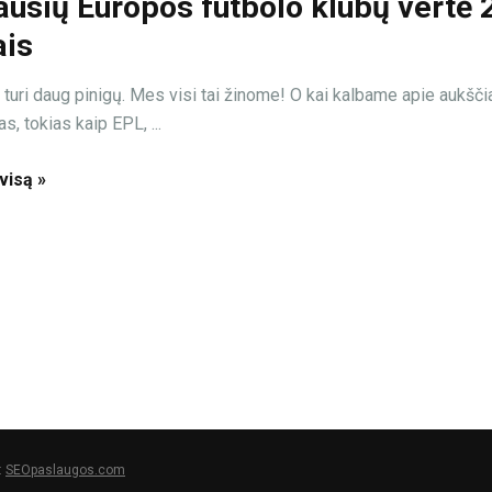
ausių Europos futbolo klubų vertė 
is
 turi daug pinigų. Mes visi tai žinome! O kai kalbame apie aukšči
as, tokias kaip EPL, ...
 visą »
:
SEOpaslaugos.com